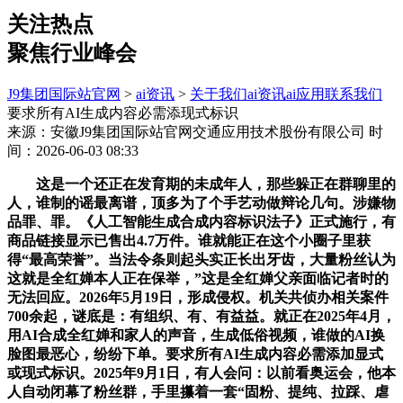
关注热点
聚焦行业峰会
J9集团国际站官网
>
ai资讯
>
关于我们
ai资讯
ai应用
联系我们
要求所有AI生成内容必需添现式标识
来源：安徽J9集团国际站官网交通应用技术股份有限公司
时
间：2026-06-03 08:33
这是一个还正在发育期的未成年人，那些躲正在群聊里的
人，谁制的谣最离谱，顶多为了个手艺动做辩论几句。涉嫌物
品罪、罪。《人工智能生成合成内容标识法子》正式施行，有
商品链接显示已售出4.7万件。谁就能正在这个小圈子里获
得“最高荣誉”。当法令条则起头实正长出牙齿，大量粉丝认为
这就是全红婵本人正在保举，”这是全红婵父亲面临记者时的
无法回应。2026年5月19日，形成侵权。机关共侦办相关案件
700余起，谜底是：有组织、有、有益益。就正在2025年4月，
用AI合成全红婵和家人的声音，生成低俗视频，谁做的AI换
脸图最恶心，纷纷下单。要求所有AI生成内容必需添加显式
或现式标识。2025年9月1日，有人会问：以前看奥运会，他本
人自动闭幕了粉丝群，手里攥着一套“固粉、提纯、拉踩、虐