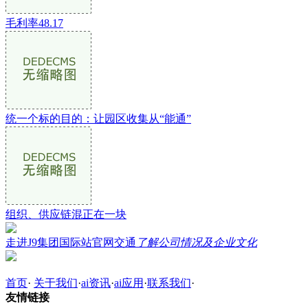
毛利率48.17
统一个标的目的：让园区收集从“能通”
组织、供应链混正在一块
走进J9集团国际站官网交通
了解公司情况及企业文化
首页
·
关于我们
·
ai资讯
·
ai应用
·
联系我们
·
友情链接