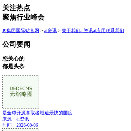
关注热点
聚焦行业峰会
J9集团国际站官网
>
ai资讯
>
关于我们
ai资讯
ai应用
联系我们
公司要闻
您关心的
都是头条
是全球开源参取者增速最快的国度
来源：ai资讯
时间：2026-08-06