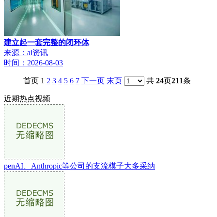
建立起一套完整的闭环体
来源：ai资讯
时间：2026-08-03
首页 1
2
3
4
5
6
7
下一页
末页
共
24
页
211
条
近期热点视频
penAI、Anthropic等公司的支流模子大多采纳