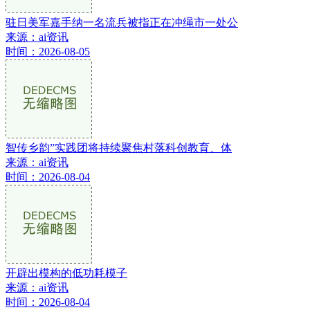
驻日美军嘉手纳一名流兵被指正在冲绳市一处公
来源：ai资讯
时间：2026-08-05
智传乡韵”实践团将持续聚焦村落科创教育、体
来源：ai资讯
时间：2026-08-04
开辟出模构的低功耗模子
来源：ai资讯
时间：2026-08-04