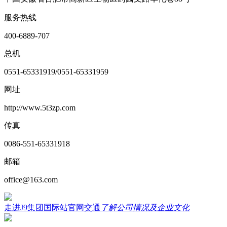
服务热线
400-6889-707
总机
0551-65331919/0551-65331959
网址
http://www.5t3zp.com
传真
0086-551-65331918
邮箱
office@163.com
走进J9集团国际站官网交通
了解公司情况及企业文化