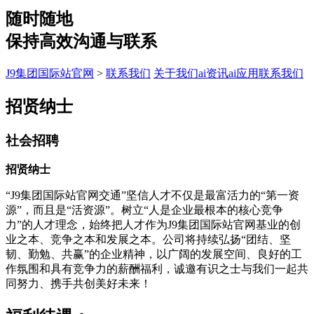
随时随地
保持高效沟通与联系
J9集团国际站官网
>
联系我们
关于我们
ai资讯
ai应用
联系我们
招贤纳士
社会招聘
招贤纳士
“J9集团国际站官网交通”坚信人才不仅是最富活力的“第一资
源”，而且是“活资源”。树立“人是企业最根本的核心竞争
力”的人才理念，始终把人才作为J9集团国际站官网基业的创
业之本、竞争之本和发展之本。公司将持续弘扬“团结、坚
韧、勤勉、共赢”的企业精神，以广阔的发展空间、良好的工
作氛围和具有竞争力的薪酬福利，诚邀有识之士与我们一起共
同努力、携手共创美好未来！