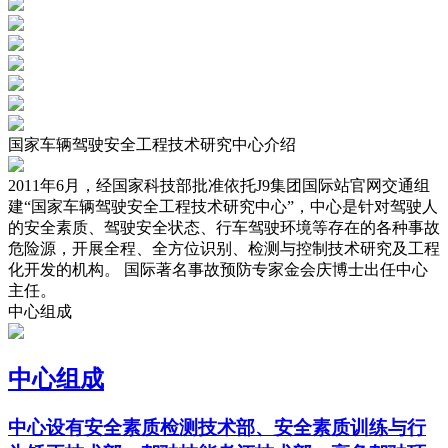
国家车辆驾驶安全工程技术研究中心介绍
2011年6月，经国家科技部批准依托J9集团国际站官网交通组
建“国家车辆驾驶安全工程技术研究中心”，中心是针对驾驶人
的安全素质、驾驶安全状态、行车驾驶环境等存在的各种事故
危险源，开展全程、全方位识别、检测与控制技术研究及工程
化开发的机构。 国际著名事故预防专家金会庆博士出任中心
主任。
中心组成
中心组成
中心设有安全素质检测技术部、安全素质训练与行