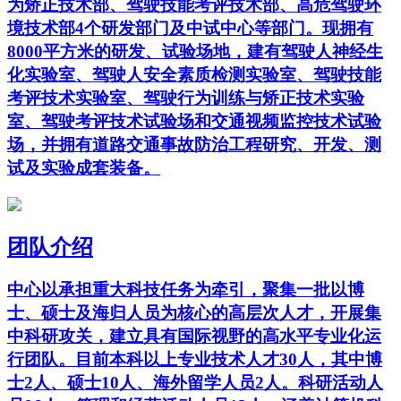
为矫正技术部、驾驶技能考评技术部、高危驾驶环
境技术部4个研发部门及中试中心等部门。现拥有
8000平方米的研发、试验场地，建有驾驶人神经生
化实验室、驾驶人安全素质检测实验室、驾驶技能
考评技术实验室、驾驶行为训练与矫正技术实验
室、驾驶考评技术试验场和交通视频监控技术试验
场，并拥有道路交通事故防治工程研究、开发、测
试及实验成套装备。
团队介绍
中心以承担重大科技任务为牵引，聚集一批以博
士、硕士及海归人员为核心的高层次人才，开展集
中科研攻关，建立具有国际视野的高水平专业化运
行团队。目前本科以上专业技术人才30人，其中博
士2人、硕士10人、海外留学人员2人。科研活动人