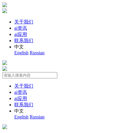
关于我们
ai资讯
ai应用
联系我们
中文
English
Russian
关于我们
ai资讯
ai应用
联系我们
中文
English
Russian