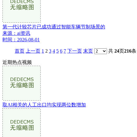
第一代计较芯片已成功通过智能车辆节制场景的
来源：ai资讯
时间：2026-08-01
首页
上一页
1
2
3
4
5
6
7
下一页
末页
共
24
页
216
条
近期热点视频
取AI相关的人工出口均实现两位数增加