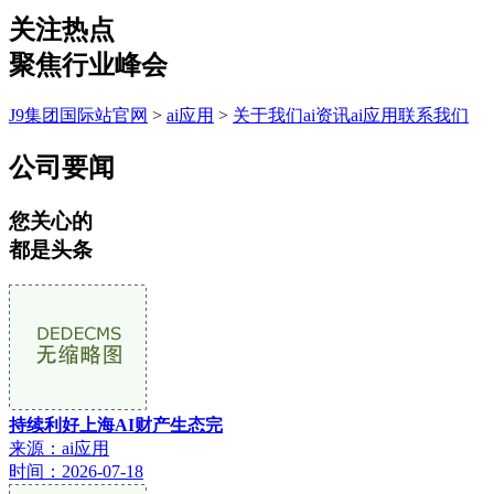
关注热点
聚焦行业峰会
J9集团国际站官网
>
ai应用
>
关于我们
ai资讯
ai应用
联系我们
公司要闻
您关心的
都是头条
持续利好上海AI财产生态完
来源：ai应用
时间：2026-07-18