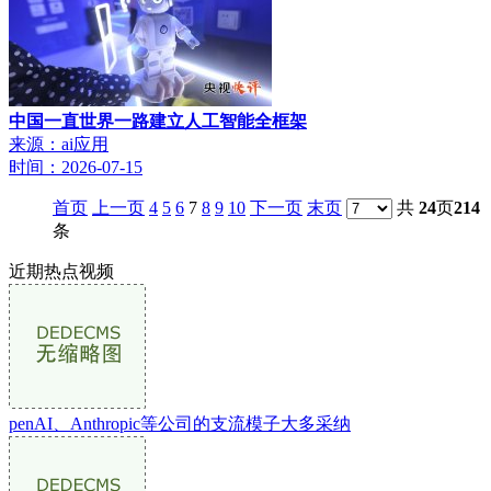
中国一直世界一路建立人工智能全框架
来源：ai应用
时间：2026-07-15
首页
上一页
4
5
6
7
8
9
10
下一页
末页
共
24
页
214
条
近期热点视频
penAI、Anthropic等公司的支流模子大多采纳