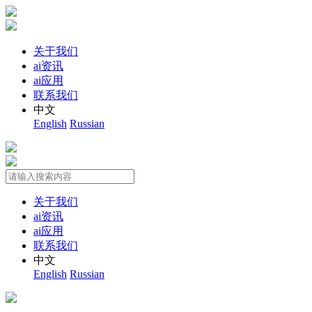
关于我们
ai资讯
ai应用
联系我们
中文
English
Russian
关于我们
ai资讯
ai应用
联系我们
中文
English
Russian